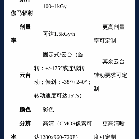
100~1kGy
伽马辐射
剂量
更高剂量
可达1.5kGy/h
率
率可定制
固定式/云台（旋
其余云台
转：+/-175°或连续转
云台
转动要求可定
动；倾斜：-38°/+240°；
制
转动速度可达15°/s）
颜色
彩色
分辨
高清（CMOS像素可
更高清晰
率
达1280x960-720P）
度可定制